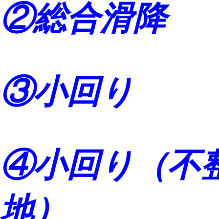
②総合滑降
③小回り
④小回り（不
地）