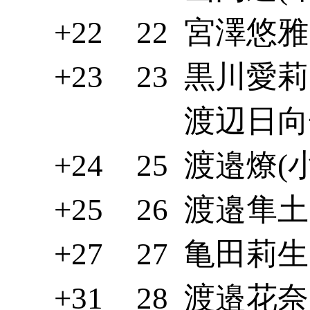
+22
22
宮澤悠雅(
+23
23
黒川愛莉(
渡辺日向子
+24
25
渡邉燎(小
+25
26
渡邉隼土(
+27
27
亀田莉生(
+31
28
渡邉花奈(