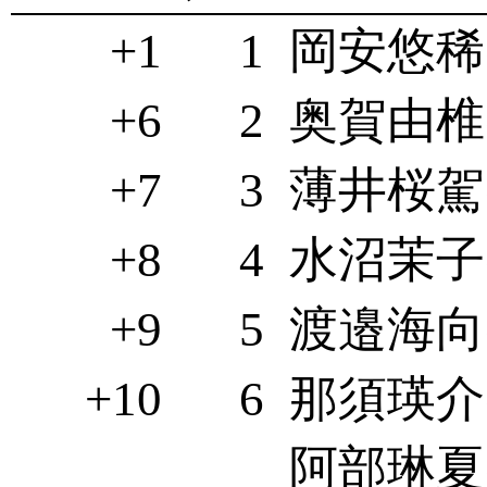
+1
1
岡安悠稀(
+6
2
奥賀由椎(
+7
3
薄井桜駕(
+8
4
水沼茉子(
+9
5
渡邉海向(
+10
6
那須瑛介(
阿部琳夏(