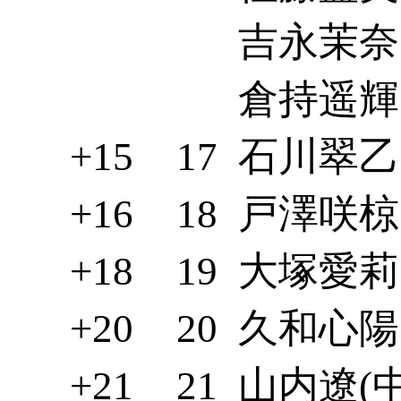
吉永茉奈(
倉持遥輝(
+15
17
石川翠乙(
+16
18
戸澤咲椋(
+18
19
大塚愛莉(
+20
20
久和心陽(
+21
21
山内遼(中