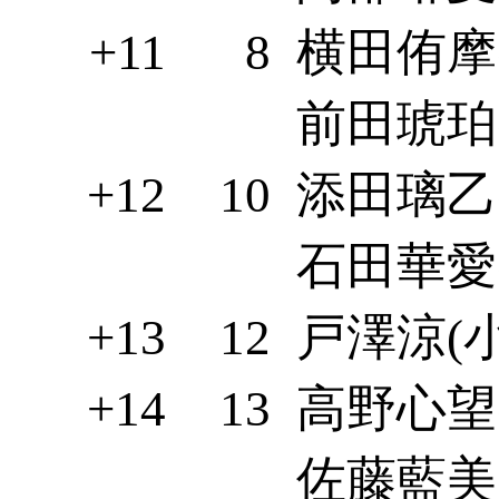
+11
8
横田侑摩(
前田琥珀(
+12
10
添田璃乙(
石田華愛(
+13
12
戸澤涼(小
+14
13
高野心望(
佐藤藍美(