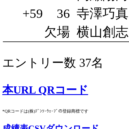
+59
36
寺澤巧真(
欠場
横山創志
エントリー数 37名
本URL QRコード
*QRコードは(株)ﾃﾞﾝｿｰｳｪｰﾌﾞの登録商標です
成績表CSVダウンロード