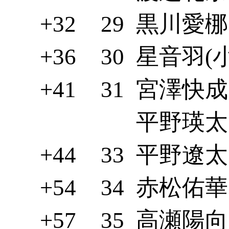
+32
29
黒川愛梛(
+36
30
星音羽(小
+41
31
宮澤快成(
平野瑛太(
+44
33
平野遼太(
+54
34
赤松佑華(
+57
35
高瀬陽向(