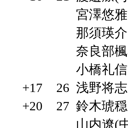
宮澤悠雅(
那須瑛介(
奈良部楓花
小橋礼信(
+17
26
浅野将志(
+20
27
鈴木琥穏(
山内遼(中