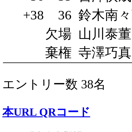
+38
36
鈴木南々葉
欠場
山川泰董
棄権
寺澤巧真
エントリー数 38名
本URL QRコード