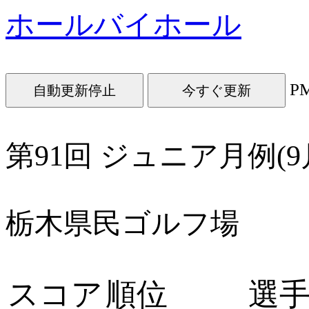
ホールバイホール
P
今すぐ更新
第91回 ジュニア月例(9
栃木県民ゴルフ場
スコア
順位
選