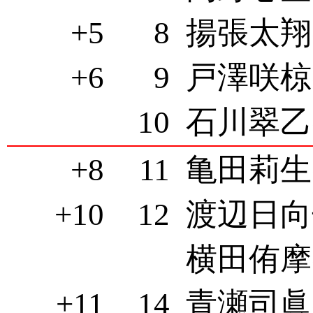
+5
8
揚張太翔(
+6
9
戸澤咲椋(
10
石川翠乙(
+8
11
亀田莉生(
+10
12
渡辺日向子
横田侑摩(
+11
14
青瀬司眞(