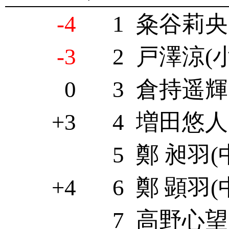
-4
1
粂谷莉央(
-3
2
戸澤涼(小
0
3
倉持遥輝(
+3
4
増田悠人(
5
鄭 昶羽(
+4
6
鄭 顕羽(
7
高野心望(