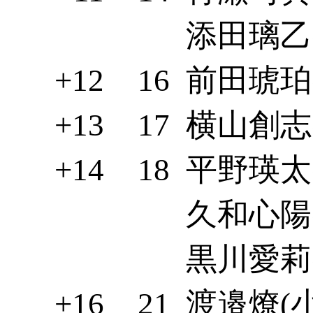
添田璃乙(
+12
16
前田琥珀(
+13
17
横山創志(
+14
18
平野瑛太(
久和心陽(
黒川愛莉(
+16
21
渡邉燎(小