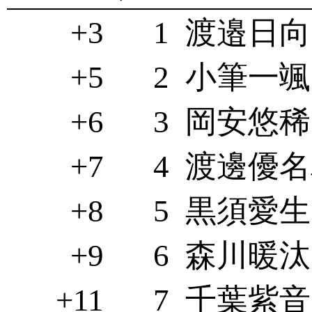
+3
1
渡邉日向(
+5
2
小筆一颯(
+6
3
岡安悠稀(
+7
4
渡邊優名利
+8
5
黒須愛生(
+9
6
森川暖汰(
+11
7
千葉紫音(