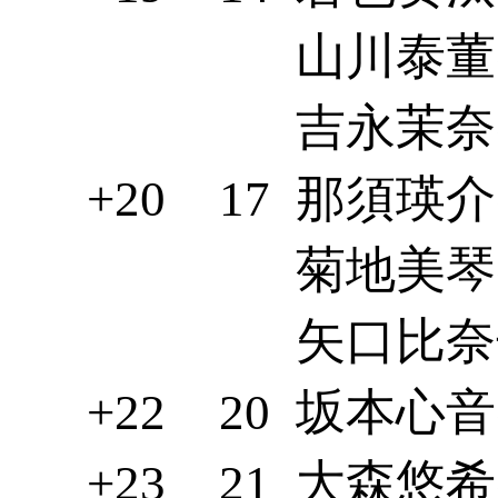
山川泰董(
吉永茉奈(
+20
17
那須瑛介(
菊地美琴(
矢口比奈子
+22
20
坂本心音(
+23
21
大森悠希(