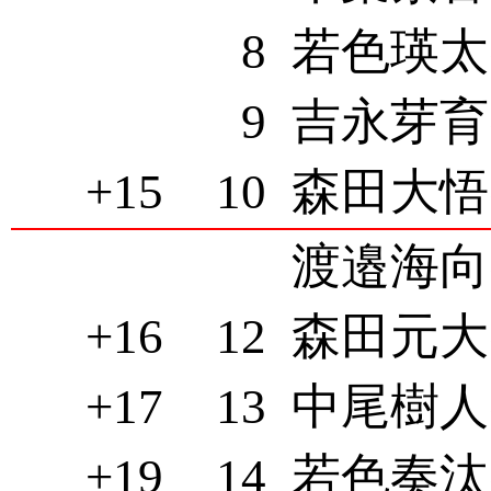
8
若色瑛太(
9
吉永芽育(
+15
10
森田大悟(
渡邉海向(
+16
12
森田元大(
+17
13
中尾樹人(
+19
14
若色奏汰(