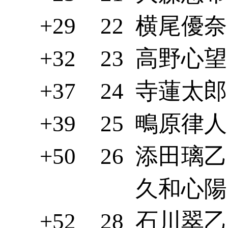
+29
22
横尾優奈(
+32
23
高野心望(
+37
24
寺蓮太郎(
+39
25
鴫原律人(
+50
26
添田璃乙(
久和心陽(
+52
28
石川翠乙(