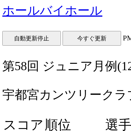
ホールバイホール
P
今すぐ更新
第58回 ジュニア月例(1
宇都宮カンツリークラ
スコア
順位
選