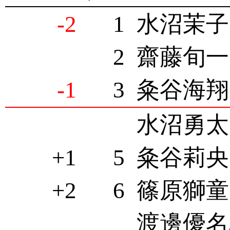
-2
1
水沼茉子(
2
齋藤旬一(
-1
3
粂谷海翔(
水沼勇太(
+1
5
粂谷莉央(
+2
6
篠原獅童(
渡邊優名利