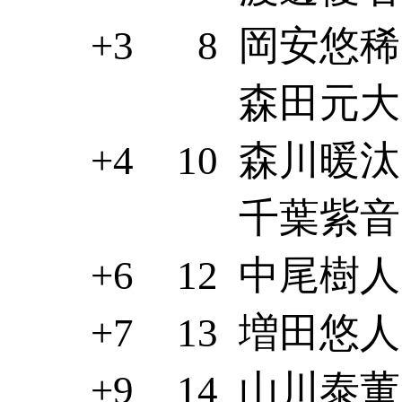
+3
8
岡安悠稀(
森田元大(
+4
10
森川暖汰(
千葉紫音(
+6
12
中尾樹人(
+7
13
増田悠人(
+9
14
山川泰董(