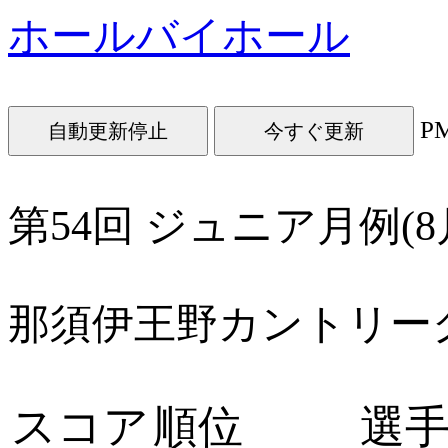
ホールバイホール
P
今すぐ更新
第54回 ジュニア月例(8
那須伊王野カントリー
スコア
順位
選