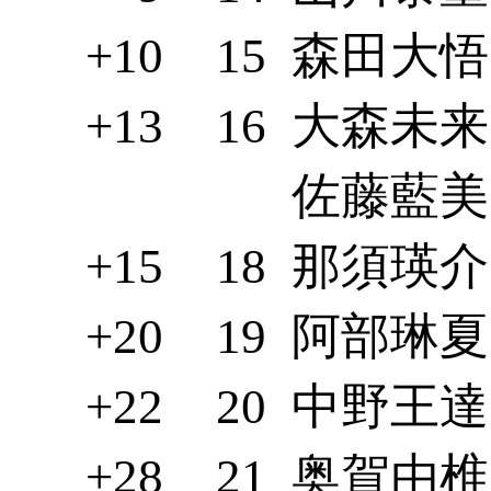
+10
15
森田大悟(
+13
16
大森未来(
佐藤藍美(
+15
18
那須瑛介(
+20
19
阿部琳夏(
+22
20
中野王達(
+28
21
奥賀由椎(